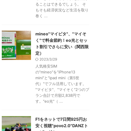
ることはできるでしょう。 そ
もそも経済状況など生活を取り
巻く ...
mineo"マイピタ"、"マイそ
く"で料金節約！eo光とセッ
ト割引でさらに安い（関西限
定）
2023/3/29
人気格安SIM
の"mineo"を"iPhone13
mini"と"ipad mini（第5世
代）"でフル活用しています。
"マイピタ"、"マイそく"2つのプ
ラン合計で月額2,838円で
す。"eo光"（ ...
F1をネットで7日間925円お
安く視聴"povo2.0"DANZト