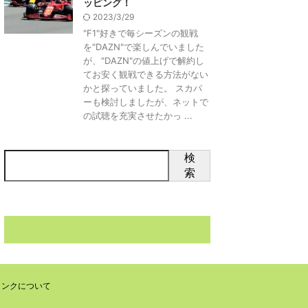
ッピング！
2023/3/29
"F1"好きで毎シーズンの観戦
を"DAZN"で楽しんでいました
が、"DAZN"の値上げで解約し
てお安く観戦できる方法がない
かと探っていました。 スカパ
ーも検討しましたが、ネットで
の試聴を充実させたかっ ...
検
索
リンクについて