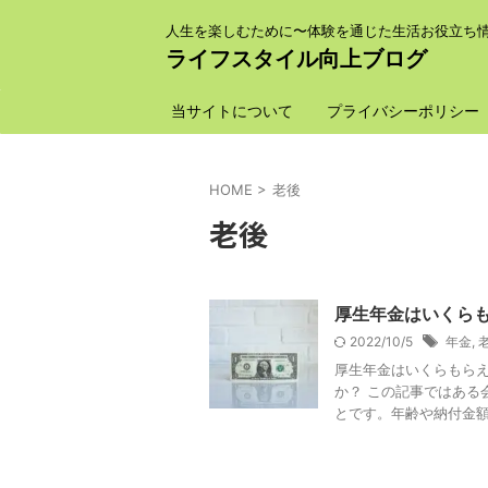
人生を楽しむために〜体験を通じた生活お役立ち
ライフスタイル向上ブログ
当サイトについて
プライバシーポリシー
HOME
>
老後
老後
厚生年金はいくら
2022/10/5
年金
,
厚生年金はいくらもら
か？ この記事ではある
とです。年齢や納付金額や