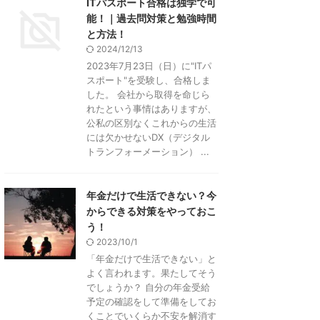
ITパスポート合格は独学で可
能！｜過去問対策と勉強時間
と方法！
2024/12/13
2023年7月23日（日）に"ITパ
スポート"を受験し、合格しま
した。 会社から取得を命じら
れたという事情はありますが、
公私の区別なくこれからの生活
には欠かせないDX（デジタル
トランフォーメーション） ...
年金だけで生活できない？今
からできる対策をやっておこ
う！
2023/10/1
「年金だけで生活できない」と
よく言われます。果たしてそう
でしょうか？ 自分の年金受給
予定の確認をして準備をしてお
くことでいくらか不安を解消す