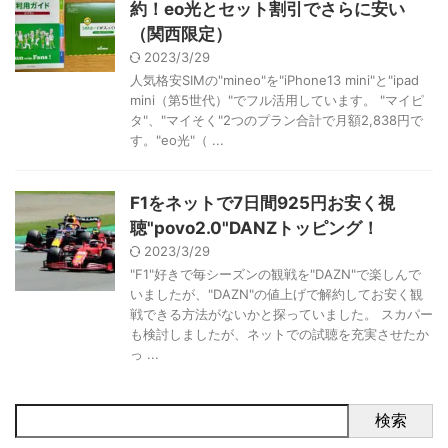
約！eo光とセット割引でさらに安い
（関西限定）
2023/3/29
人気格安SIMの"mineo"を"iPhone13 mini"と"ipad
mini（第5世代）"でフル活用しています。 "マイピ
タ"、"マイそく"2つのプラン合計で月額2,838円で
す。"eo光"（ ...
F1をネットで7日間925円お安く視
聴"povo2.0"DANZトッピング！
2023/3/29
"F1"好きで毎シーズンの観戦を"DAZN"で楽しんで
いましたが、"DAZN"の値上げで解約してお安く観
戦できる方法がないかと探っていました。 スカパー
も検討しましたが、ネットでの試聴を充実させたか
っ ...
検索