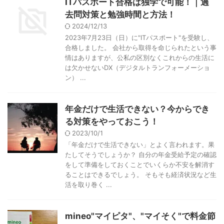
ITパスポート合格は独学で可能！｜過
去問対策と勉強時間と方法！
2024/12/13
2023年7月23日（日）に"ITパスポート"を受験し、
合格しました。 会社から取得を命じられたという事
情はありますが、公私の区別なくこれからの生活に
は欠かせないDX（デジタルトランフォーメーショ
ン） ...
年金だけで生活できない？今からでき
る対策をやっておこう！
2023/10/1
「年金だけで生活できない」とよく言われます。果
たしてそうでしょうか？ 自分の年金受給予定の確認
をして準備をしておくことでいくらか不安を解消す
ることはできるでしょう。 そもそも経済状況など生
活を取り巻く ...
mineo"マイピタ"、"マイそく"で料金節