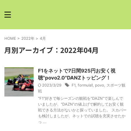
HOME
>
2022年
>
4月
月別アーカイブ：2022年04月
F1をネットで7日間925円お安く視
聴"povo2.0"DANZトッピング！
2023/3/29
F1
,
formula1
,
povo
,
スポーツ観
戦
"F1"好きで毎シーズンの観戦を"DAZN"で楽しんで
いましたが、"DAZN"の値上げで解約してお安く観
戦できる方法がないかと探っていました。 スカパー
も検討しましたが、ネットでの試聴を充実させたか
っ ...