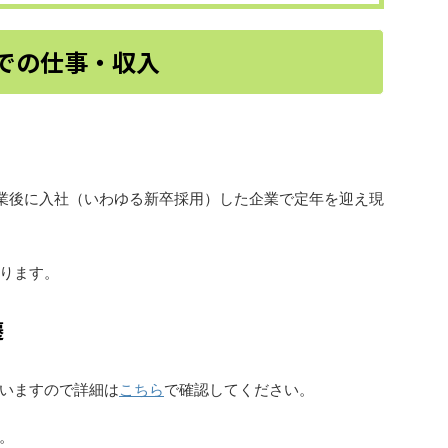
での仕事・収入
業後に入社（いわゆる新卒採用）した企業で定年を迎え現
なります。
遷
いますので詳細は
こちら
で確認してください。
。