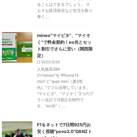
ることはできるでしょう。 そ
もそも経済状況など生活を取り
巻く ...
mineo"マイピタ"、"マイそ
く"で料金節約！eo光とセッ
ト割引でさらに安い（関西限
定）
2023/3/29
人気格安SIM
の"mineo"を"iPhone13
mini"と"ipad mini（第5世
代）"でフル活用しています。
"マイピタ"、"マイそく"2つのプ
ラン合計で月額2,838円で
す。"eo光"（ ...
F1をネットで7日間925円お
安く視聴"povo2.0"DANZト