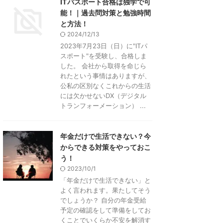
ITパスポート合格は独学で可
能！｜過去問対策と勉強時間
と方法！
2024/12/13
2023年7月23日（日）に"ITパ
スポート"を受験し、合格しま
した。 会社から取得を命じら
れたという事情はありますが、
公私の区別なくこれからの生活
には欠かせないDX（デジタル
トランフォーメーション） ...
年金だけで生活できない？今
からできる対策をやっておこ
う！
2023/10/1
「年金だけで生活できない」と
よく言われます。果たしてそう
でしょうか？ 自分の年金受給
予定の確認をして準備をしてお
くことでいくらか不安を解消す