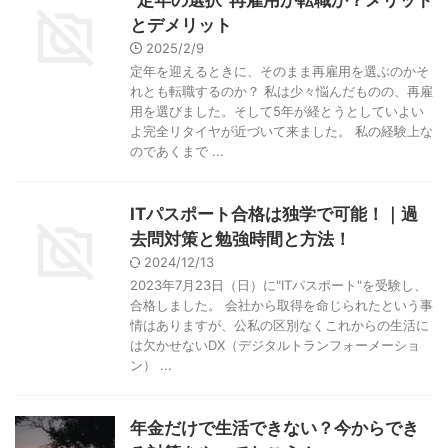
とデメリット
2025/2/9
定年を迎えるときに、そのまま再雇用を選ぶのかそ
れとも転職するのか？ 私は少々悩んだものの、再雇
用を選びました。そして5年が経とうとしていよい
よ完全リタイヤが近づいて来ました。 私の経験上な
のであくまで ...
ITパスポート合格は独学で可能！｜過
去問対策と勉強時間と方法！
2024/12/13
2023年7月23日（日）に"ITパスポート"を受験し、
合格しました。 会社から取得を命じられたという事
情はありますが、公私の区別なくこれからの生活に
は欠かせないDX（デジタルトランフォーメーショ
ン） ...
年金だけで生活できない？今からでき