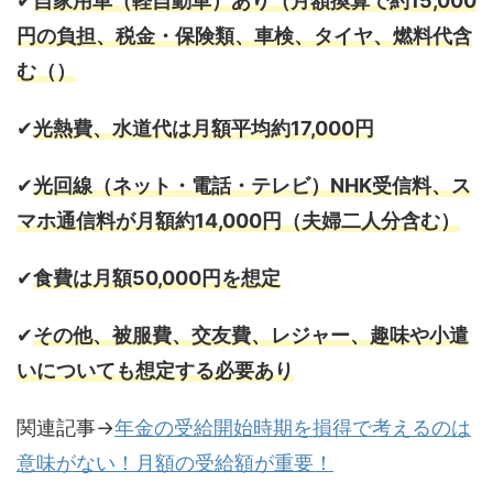
✔︎
自家用車（軽自動車）あり（月額換算で約15,000
円の負担、税金・保険類、車検、タイヤ、燃料代含
む（）
✔︎
光熱費、水道代は月額平均約17,000円
✔︎
光回線（ネット・電話・テレビ）NHK受信料、ス
マホ通信料が月額約14,000円（夫婦二人分含む）
✔︎
食費は月額50,000円を想定
✔︎
その他、被服費、交友費、レジャー、趣味や小遣
いについても想定する必要あり
関連記事→
年金の受給開始時期を損得で考えるのは
意味がない！月額の受給額が重要！