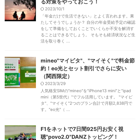
る対策をやっておこう！
2023/10/1
「年金だけで生活できない」とよく言われます。果
たしてそうでしょうか？ 自分の年金受給予定の確認
をして準備をしておくことでいくらか不安を解消す
ることはできるでしょう。 そもそも経済状況など生
活を取り巻く ...
mineo"マイピタ"、"マイそく"で料金節
約！eo光とセット割引でさらに安い
（関西限定）
2023/3/29
人気格安SIMの"mineo"を"iPhone13 mini"と"ipad
mini（第5世代）"でフル活用しています。 "マイピ
タ"、"マイそく"2つのプラン合計で月額2,838円で
す。"eo光"（ ...
F1をネットで7日間925円お安く視
聴"povo2.0"DANZトッピング！