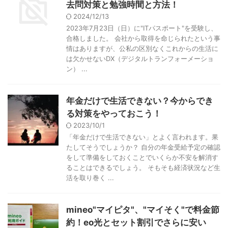
去問対策と勉強時間と方法！
2024/12/13
2023年7月23日（日）に"ITパスポート"を受験し、
合格しました。 会社から取得を命じられたという事
情はありますが、公私の区別なくこれからの生活に
は欠かせないDX（デジタルトランフォーメーショ
ン） ...
年金だけで生活できない？今からでき
る対策をやっておこう！
2023/10/1
「年金だけで生活できない」とよく言われます。果
たしてそうでしょうか？ 自分の年金受給予定の確認
をして準備をしておくことでいくらか不安を解消す
ることはできるでしょう。 そもそも経済状況など生
活を取り巻く ...
mineo"マイピタ"、"マイそく"で料金節
約！eo光とセット割引でさらに安い