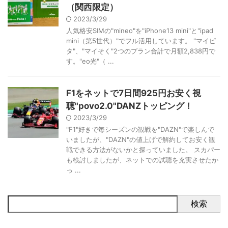
（関西限定）
2023/3/29
人気格安SIMの"mineo"を"iPhone13 mini"と"ipad
mini（第5世代）"でフル活用しています。 "マイピ
タ"、"マイそく"2つのプラン合計で月額2,838円で
す。"eo光"（ ...
F1をネットで7日間925円お安く視
聴"povo2.0"DANZトッピング！
2023/3/29
"F1"好きで毎シーズンの観戦を"DAZN"で楽しんで
いましたが、"DAZN"の値上げで解約してお安く観
戦できる方法がないかと探っていました。 スカパー
も検討しましたが、ネットでの試聴を充実させたか
っ ...
検索