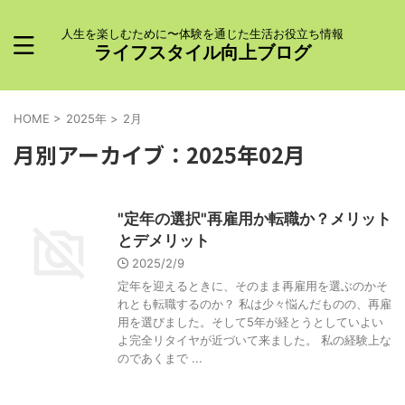
人生を楽しむために〜体験を通じた生活お役立ち情報
ライフスタイル向上ブログ
HOME
>
2025年
>
2月
月別アーカイブ：2025年02月
"定年の選択"再雇用か転職か？メリット
とデメリット
2025/2/9
定年を迎えるときに、そのまま再雇用を選ぶのかそ
れとも転職するのか？ 私は少々悩んだものの、再雇
用を選びました。そして5年が経とうとしていよい
よ完全リタイヤが近づいて来ました。 私の経験上な
のであくまで ...