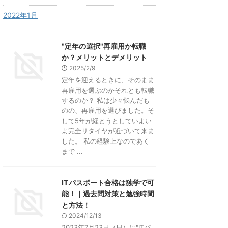
2022年1月
"定年の選択"再雇用か転職
か？メリットとデメリット
2025/2/9
定年を迎えるときに、そのまま
再雇用を選ぶのかそれとも転職
するのか？ 私は少々悩んだも
のの、再雇用を選びました。そ
して5年が経とうとしていよい
よ完全リタイヤが近づいて来ま
した。 私の経験上なのであく
まで ...
ITパスポート合格は独学で可
能！｜過去問対策と勉強時間
と方法！
2024/12/13
2023年7月23日（日）に"ITパ