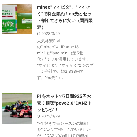
mineo"マイピタ"、"マイそ
く"で料金節約！eo光とセッ
ト割引でさらに安い（関西限
定）
2023/3/29
人気格安SIM
の"mineo"を"iPhone13
mini"と"ipad mini（第5世
代）"でフル活用しています。
"マイピタ"、"マイそく"2つのプ
ラン合計で月額2,838円で
す。"eo光"（ ...
F1をネットで7日間925円お
安く視聴"povo2.0"DANZト
ッピング！
2023/3/29
"F1"好きで毎シーズンの観戦
を"DAZN"で楽しんでいました
が、"DAZN"の値上げで解約し