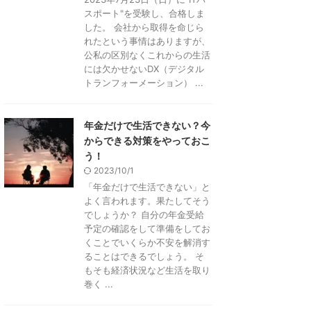
スポート"を受験し、合格しま
した。 会社から取得を命じら
れたという事情はありますが、
公私の区別なくこれからの生活
には欠かせないDX（デジタル
トランフォーメーション） ...
年金だけで生活できない？今
からできる対策をやっておこ
う！
2023/10/1
「年金だけで生活できない」と
よく言われます。果たしてそう
でしょうか？ 自分の年金受給
予定の確認をして準備をしてお
くことでいくらか不安を解消す
ることはできるでしょう。 そ
もそも経済状況など生活を取り
巻く ...