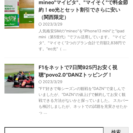
mineo"マイピタ"、"マイそく"で料金節
約！eo光とセット割引でさらに安い
（関西限定）
2023/3/29
人気格安SIMの"mineo"を"iPhone13 mini"と"ipad
mini（第5世代）"でフル活用しています。 "マイピ
タ"、"マイそく"2つのプラン合計で月額2,838円で
す。"eo光"（ ...
F1をネットで7日間925円お安く視
聴"povo2.0"DANZトッピング！
2023/3/29
"F1"好きで毎シーズンの観戦を"DAZN"で楽しんで
いましたが、"DAZN"の値上げで解約してお安く観
戦できる方法がないかと探っていました。 スカパー
も検討しましたが、ネットでの試聴を充実させたか
っ ...
検索