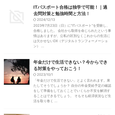
ITパスポート合格は独学で可能！｜過
去問対策と勉強時間と方法！
2024/12/13
2023年7月23日（日）に"ITパスポート"を受験し、
合格しました。 会社から取得を命じられたという事
情はありますが、公私の区別なくこれからの生活に
は欠かせないDX（デジタルトランフォーメーショ
ン） ...
年金だけで生活できない？今からでき
る対策をやっておこう！
2023/10/1
「年金だけで生活できない」とよく言われます。果
たしてそうでしょうか？ 自分の年金受給予定の確認
をして準備をしておくことでいくらか不安を解消す
ることはできるでしょう。 そもそも経済状況など生
活を取り巻く ...