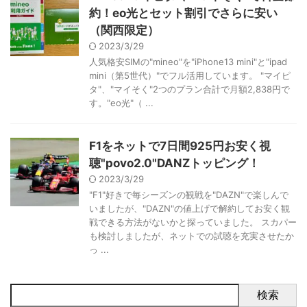
約！eo光とセット割引でさらに安い
（関西限定）
2023/3/29
人気格安SIMの"mineo"を"iPhone13 mini"と"ipad
mini（第5世代）"でフル活用しています。 "マイピ
タ"、"マイそく"2つのプラン合計で月額2,838円で
す。"eo光"（ ...
F1をネットで7日間925円お安く視
聴"povo2.0"DANZトッピング！
2023/3/29
"F1"好きで毎シーズンの観戦を"DAZN"で楽しんで
いましたが、"DAZN"の値上げで解約してお安く観
戦できる方法がないかと探っていました。 スカパー
も検討しましたが、ネットでの試聴を充実させたか
っ ...
検索