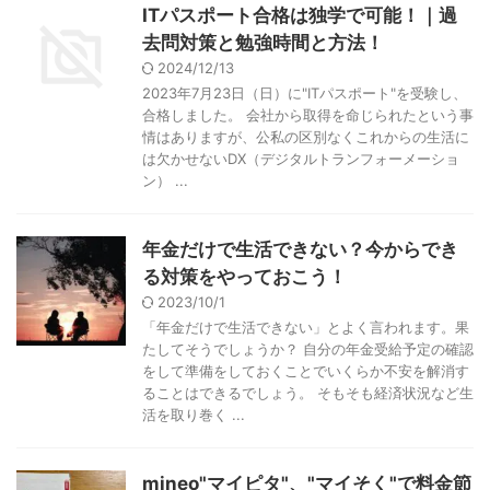
ITパスポート合格は独学で可能！｜過
去問対策と勉強時間と方法！
2024/12/13
2023年7月23日（日）に"ITパスポート"を受験し、
合格しました。 会社から取得を命じられたという事
情はありますが、公私の区別なくこれからの生活に
は欠かせないDX（デジタルトランフォーメーショ
ン） ...
年金だけで生活できない？今からでき
る対策をやっておこう！
2023/10/1
「年金だけで生活できない」とよく言われます。果
たしてそうでしょうか？ 自分の年金受給予定の確認
をして準備をしておくことでいくらか不安を解消す
ることはできるでしょう。 そもそも経済状況など生
活を取り巻く ...
mineo"マイピタ"、"マイそく"で料金節