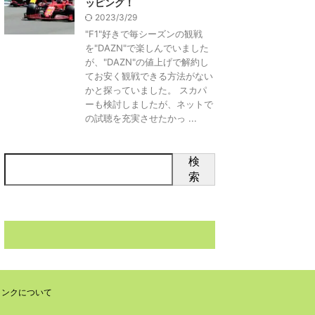
ッピング！
2023/3/29
"F1"好きで毎シーズンの観戦
を"DAZN"で楽しんでいました
が、"DAZN"の値上げで解約し
てお安く観戦できる方法がない
かと探っていました。 スカパ
ーも検討しましたが、ネットで
の試聴を充実させたかっ ...
検
索
リンクについて