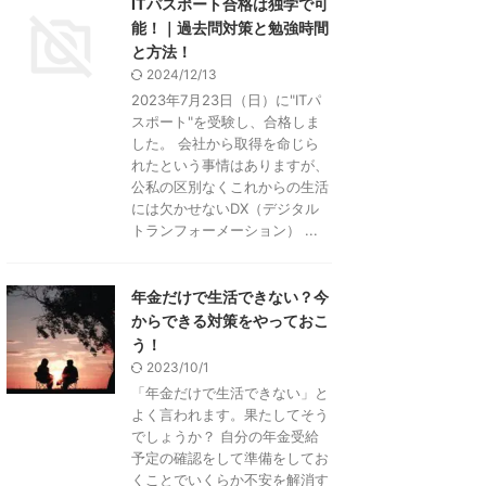
ITパスポート合格は独学で可
能！｜過去問対策と勉強時間
と方法！
2024/12/13
2023年7月23日（日）に"ITパ
スポート"を受験し、合格しま
した。 会社から取得を命じら
れたという事情はありますが、
公私の区別なくこれからの生活
には欠かせないDX（デジタル
トランフォーメーション） ...
年金だけで生活できない？今
からできる対策をやっておこ
う！
2023/10/1
「年金だけで生活できない」と
よく言われます。果たしてそう
でしょうか？ 自分の年金受給
予定の確認をして準備をしてお
くことでいくらか不安を解消す