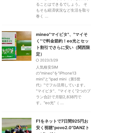
ることはできるでしょう。 そ
もそも経済状況など生活を取り
巻く ...
mineo"マイピタ"、"マイそ
く"で料金節約！eo光とセッ
ト割引でさらに安い（関西限
定）
2023/3/29
人気格安SIM
の"mineo"を"iPhone13
mini"と"ipad mini（第5世
代）"でフル活用しています。
"マイピタ"、"マイそく"2つのプ
ラン合計で月額2,838円で
す。"eo光"（ ...
F1をネットで7日間925円お
安く視聴"povo2.0"DANZト