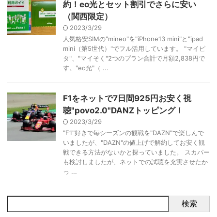
約！eo光とセット割引でさらに安い
（関西限定）
2023/3/29
人気格安SIMの"mineo"を"iPhone13 mini"と"ipad
mini（第5世代）"でフル活用しています。 "マイピ
タ"、"マイそく"2つのプラン合計で月額2,838円で
す。"eo光"（ ...
F1をネットで7日間925円お安く視
聴"povo2.0"DANZトッピング！
2023/3/29
"F1"好きで毎シーズンの観戦を"DAZN"で楽しんで
いましたが、"DAZN"の値上げで解約してお安く観
戦できる方法がないかと探っていました。 スカパー
も検討しましたが、ネットでの試聴を充実させたか
っ ...
検索