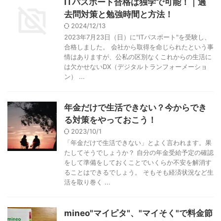
ITパスポート合格は独学で可能！｜過
去問対策と勉強時間と方法！
2024/12/13
2023年7月23日（日）に"ITパスポート"を受験し、
合格しました。 会社から取得を命じられたという事
情はありますが、公私の区別なくこれからの生活に
は欠かせないDX（デジタルトランフォーメーショ
ン） ...
年金だけで生活できない？今からでき
る対策をやっておこう！
2023/10/1
「年金だけで生活できない」とよく言われます。果
たしてそうでしょうか？ 自分の年金受給予定の確認
をして準備をしておくことでいくらか不安を解消す
ることはできるでしょう。 そもそも経済状況など生
活を取り巻く ...
mineo"マイピタ"、"マイそく"で料金節